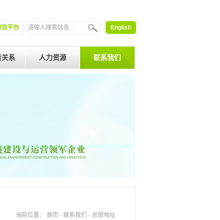
微信平台
English
者关系
人力资源
联系我们
当前位置：
首页
-
联系我们
-
总部地址