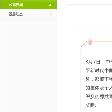
公司要闻
基层动态