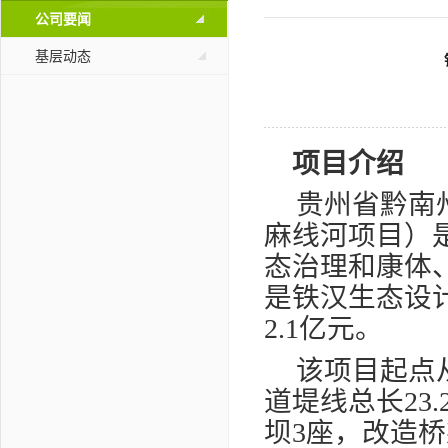
公司要闻
基层动态
项目介绍
贵州省黔南
麻线河项目）
态治理和康体
是铁汉生态设
2.1
亿元。
该项目起点
道堤线总长
23.
坝
3
座，改造桥