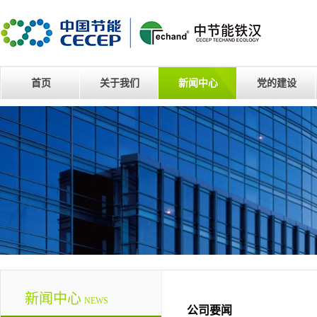
首页
关于我们
新闻中心
党的建设
新闻中心
NEWS
公司要闻