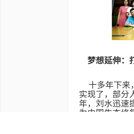
梦想延伸：
十多年下来
实现了，部分
年，刘水迅速
为中国生态修
家：“人生的
是成功。要始