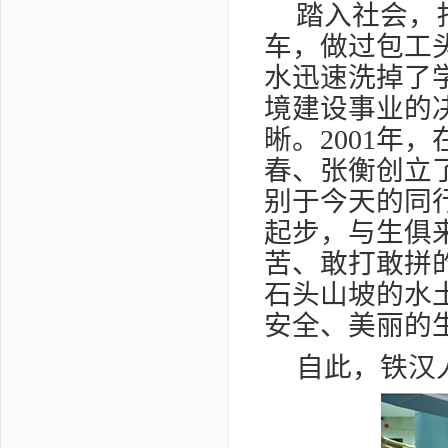
踏入社会，
车，做过包工
水迅速洗掉了
境建设事业的
晰。
2001
年，
春、张衡创立
别于今天的同
起步，与生俱
苦、敢打敢拼
石头山坡的水
安全、美丽的
自此，铁汉