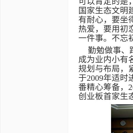
可以肯定的是
国家生态文明
有耐心，要坐
热爱，要用初
一件事。不忘
勤勉做事、
成为业内小有
规划与布局，
于
2009
年适时
番精心筹备，
2
创业板首家生