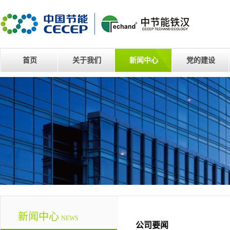
首页
关于我们
新闻中心
党的建设
新闻中心
NEWS
公司要闻