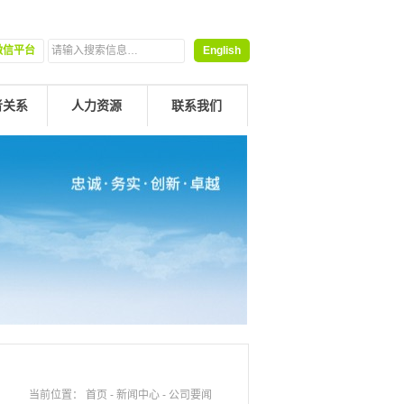
微信平台
English
者关系
人力资源
联系我们
当前位置：
首页
-
新闻中心
-
公司要闻