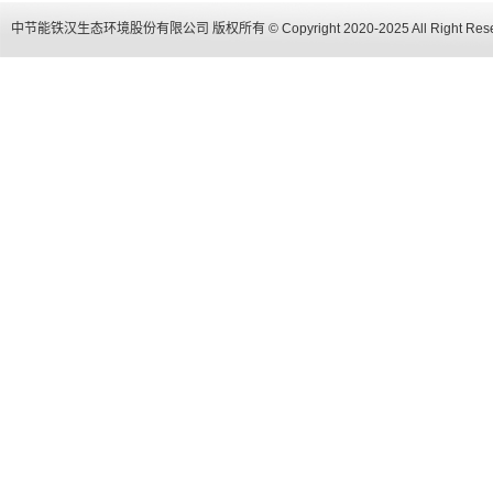
中节能铁汉生态环境股份有限公司 版权所有 © Copyright 2020-2025 All Right Res