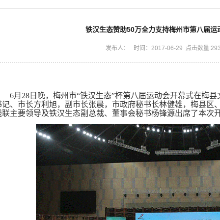
铁汉生态赞助50万全力支持梅州市第八届运
发布人： 时间：2017-06-29 点击数量:
29
6月28日晚，梅州市“铁汉生态”杯第八届运动会开幕式在梅
书记、市长方利旭，副市长张晨，市政府秘书长林健雄，梅县区
残联主要领导及铁汉生态副总裁、董事会秘书杨锋源出席了本次