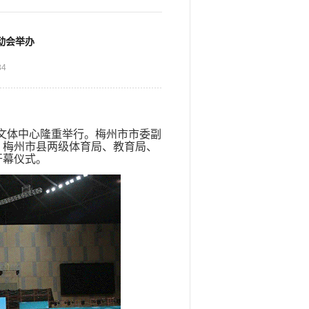
动会举办
34
县文体中心隆重举行。梅州市市委副
、梅州市县两级体育局、教育局、
开幕仪式。