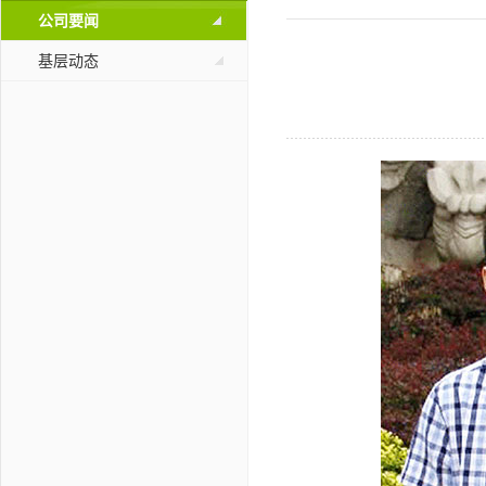
公司要闻
基层动态