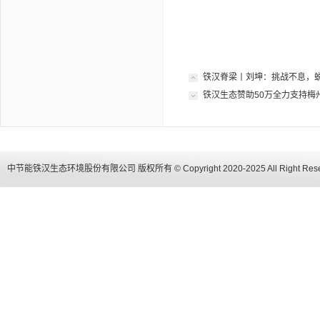
铁汉脊梁丨刘坤：挑战不息，
铁汉生态赞助50万全力支持梅
中节能铁汉生态环境股份有限公司 版权所有 © Copyright 2020-2025 All Right Res